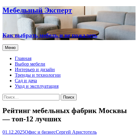
Мебельный Эксперт
Как выбрать мебель и не пожалеть
Перейти
Меню
к
содержимому
Главная
Выбор мебели
Интерьер и дизайн
Тренды и технологии
Сад и дача
Уход и эксплуатация
Найти:
Рейтинг мебельных фабрик Москвы
— топ-12 лучших
01.12.2025
Офис и бизнес
Сергей Аристотель