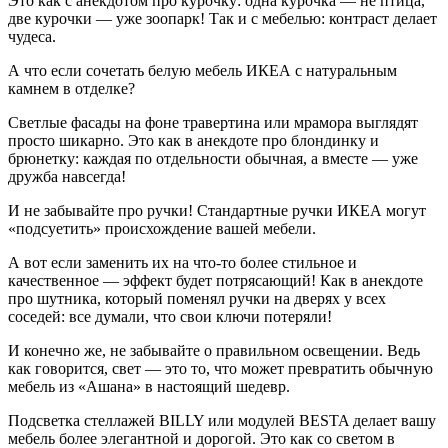
Это как с анекдотом про курочку: одна курочка — не птица,
две курочки — уже зоопарк! Так и с мебелью: контраст делает
чудеса.
А что если сочетать белую мебель ИКЕА с натуральным
камнем в отделке?
Светлые фасады на фоне травертина или мрамора выглядят
просто шикарно. Это как в анекдоте про блондинку и
брюнетку: каждая по отдельности обычная, а вместе — уже
дружба навсегда!
И не забывайте про ручки! Стандартные ручки ИКЕА могут
«подсуетить» происхождение вашей мебели.
А вот если заменить их на что-то более стильное и
качественное — эффект будет потрясающий! Как в анекдоте
про шутника, который поменял ручки на дверях у всех
соседей: все думали, что свои ключи потеряли!
И конечно же, не забывайте о правильном освещении. Ведь
как говорится, свет — это то, что может превратить обычную
мебель из «Ашана» в настоящий шедевр.
Подсветка стеллажей BILLY или модулей BESTA делает вашу
мебель более элегантной и дорогой. Это как со светом в