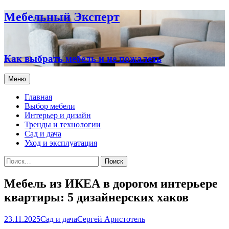
Мебельный Эксперт
Как выбрать мебель и не пожалеть
Перейти
Меню
к
содержимому
Главная
Выбор мебели
Интерьер и дизайн
Тренды и технологии
Сад и дача
Уход и эксплуатация
Найти:
Мебель из ИКЕА в дорогом интерьере
квартиры: 5 дизайнерских хаков
23.11.2025
Сад и дача
Сергей Аристотель